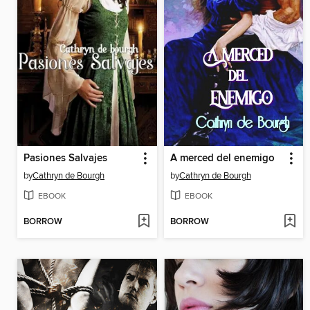
Pasiones Salvajes
A merced del enemigo
by
Cathryn de Bourgh
by
Cathryn de Bourgh
EBOOK
EBOOK
BORROW
BORROW