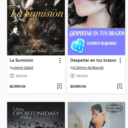
La Sumisión
Despertar en tus brazos
by
Jaime Sabid
by
Cathryn de Bourgh
EBOOK
EBOOK
BORROW
BORROW