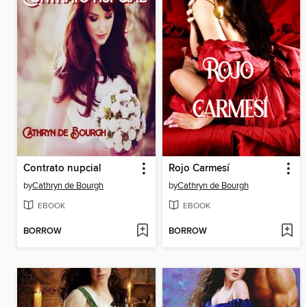
Contrato nupcial
Rojo Carmesí
by
Cathryn de Bourgh
by
Cathryn de Bourgh
EBOOK
EBOOK
BORROW
BORROW