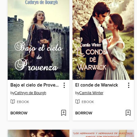
Bajo el cielo de Provenza
El conde de Warwick
by
Cathryn de Bourgh
by
Camila Winter
EBOOK
EBOOK
BORROW
BORROW