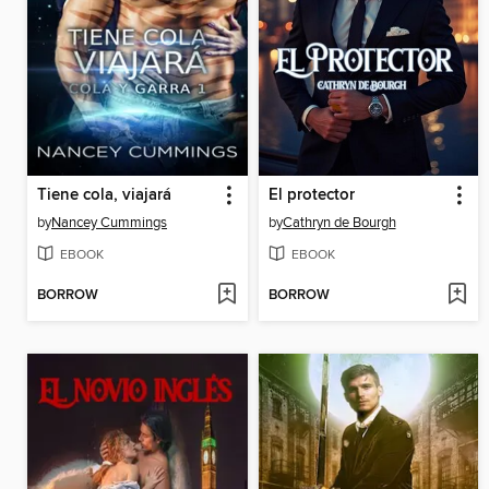
Tiene cola, viajará
El protector
by
Nancey Cummings
by
Cathryn de Bourgh
EBOOK
EBOOK
BORROW
BORROW