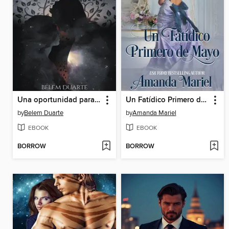
Una oportunidad para amarte
Un Fatídico Primero de Mayo
by
Belem Duarte
by
Amanda Mariel
EBOOK
EBOOK
BORROW
BORROW