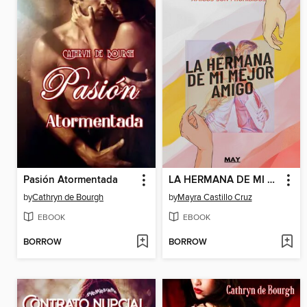
Pasión Atormentada
LA HERMANA DE MI MEJOR AMIGO
by
Cathryn de Bourgh
by
Mayra Castillo Cruz
EBOOK
EBOOK
BORROW
BORROW