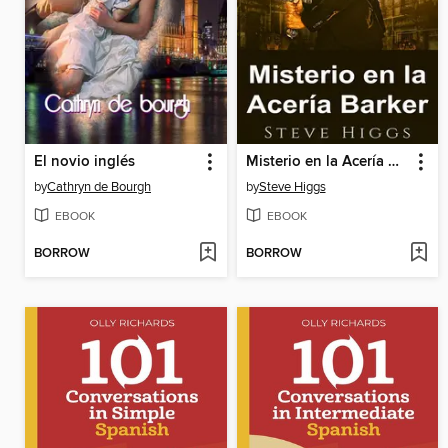
El novio inglés
Misterio en la Acería Barker
by
Cathryn de Bourgh
by
Steve Higgs
EBOOK
EBOOK
BORROW
BORROW