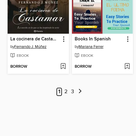
La cocinera de Castamar
Books In Spanish
by
Fernando J. Múñez
by
Mariana Ferrer
EBOOK
EBOOK
BORROW
BORROW
1
2
3