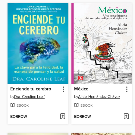
Enciende tu cerebro
México
by
Dra. Caroline Leaf
by
Alicia Hernández Chávez
EBOOK
EBOOK
BORROW
BORROW